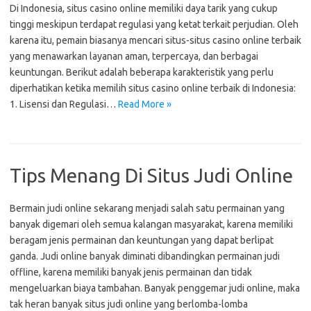
Di Indonesia, situs casino online memiliki daya tarik yang cukup
tinggi meskipun terdapat regulasi yang ketat terkait perjudian. Oleh
karena itu, pemain biasanya mencari situs-situs casino online terbaik
yang menawarkan layanan aman, terpercaya, dan berbagai
keuntungan. Berikut adalah beberapa karakteristik yang perlu
diperhatikan ketika memilih situs casino online terbaik di Indonesia:
1. Lisensi dan Regulasi…
Read More »
Tips Menang Di Situs Judi Online
Bermain judi online sekarang menjadi salah satu permainan yang
banyak digemari oleh semua kalangan masyarakat, karena memiliki
beragam jenis permainan dan keuntungan yang dapat berlipat
ganda. Judi online banyak diminati dibandingkan permainan judi
offline, karena memiliki banyak jenis permainan dan tidak
mengeluarkan biaya tambahan. Banyak penggemar judi online, maka
tak heran banyak situs judi online yang berlomba-lomba