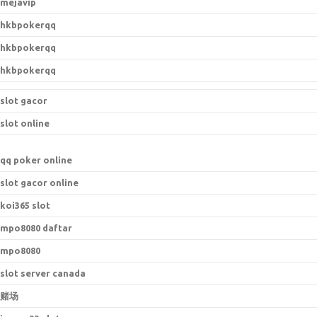
mejavip
hkbpokerqq
hkbpokerqq
hkbpokerqq
slot gacor
slot online
qq poker online
slot gacor online
koi365 slot
mpo8080 daftar
mpo8080
slot server canada
赌场