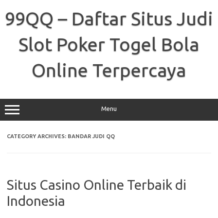
Skip
to
99QQ – Daftar Situs Judi
content
Slot Poker Togel Bola
Online Terpercaya
Menu
CATEGORY ARCHIVES:
BANDAR JUDI QQ
Situs Casino Online Terbaik di
Indonesia