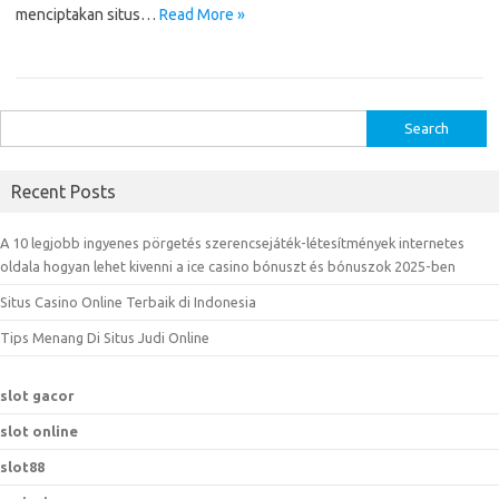
menciptakan situs…
Read More »
S
e
a
Recent Posts
r
c
A 10 legjobb ingyenes pörgetés szerencsejáték-létesítmények internetes
h
oldala hogyan lehet kivenni a ice casino bónuszt és bónuszok 2025-ben
f
Situs Casino Online Terbaik di Indonesia
o
r
Tips Menang Di Situs Judi Online
:
slot gacor
slot online
slot88