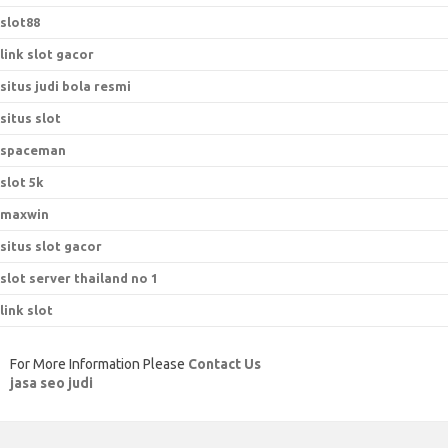
slot88
link slot gacor
situs judi bola resmi
situs slot
spaceman
slot 5k
maxwin
situs slot gacor
slot server thailand no 1
link slot
For More Information Please
Contact Us
jasa seo judi