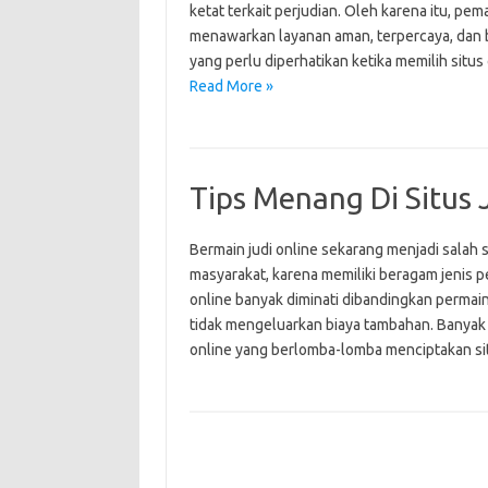
ketat terkait perjudian. Oleh karena itu, pem
menawarkan layanan aman, terpercaya, dan b
yang perlu diperhatikan ketika memilih situs 
Read More »
Tips Menang Di Situs 
Bermain judi online sekarang menjadi salah
masyarakat, karena memiliki beragam jenis 
online banyak diminati dibandingkan permaina
tidak mengeluarkan biaya tambahan. Banyak p
online yang berlomba-lomba menciptakan 