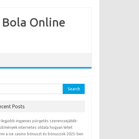
 Bola Online
rch
ecent Posts
0 legjobb ingyenes pörgetés szerencsejáték-
sítmények internetes oldala hogyan lehet
enni a ice casino bónuszt és bónuszok 2025-ben