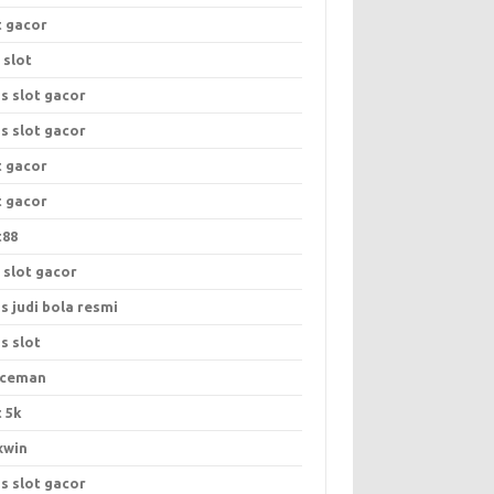
t gacor
 slot
us slot gacor
us slot gacor
t gacor
t gacor
t88
k slot gacor
us judi bola resmi
us slot
aceman
t 5k
xwin
us slot gacor