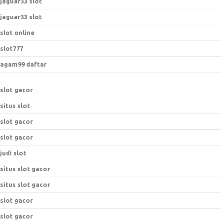
jaguar33 slot
jaguar33 slot
slot online
slot777
agam99 daftar
slot gacor
situs slot
slot gacor
slot gacor
judi slot
situs slot gacor
situs slot gacor
slot gacor
slot gacor