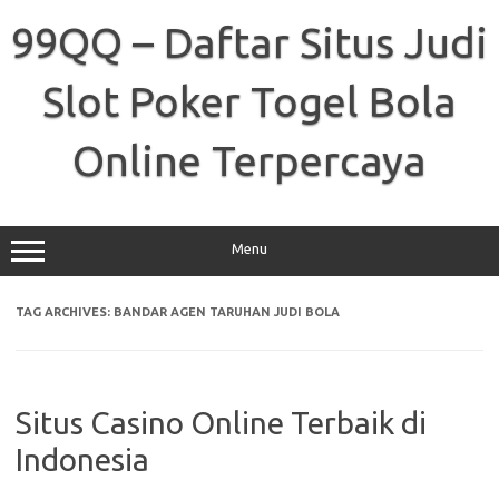
Skip
to
99QQ – Daftar Situs Judi
content
Slot Poker Togel Bola
Online Terpercaya
Menu
TAG ARCHIVES:
BANDAR AGEN TARUHAN JUDI BOLA
Situs Casino Online Terbaik di
Indonesia