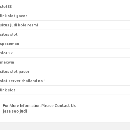
slot88
link slot gacor
situs judi bola resmi
situs slot
spaceman
slot 5k
maxwin
situs slot gacor
slot server thailand no 1
link slot
For More Information Please
Contact Us
jasa seo judi