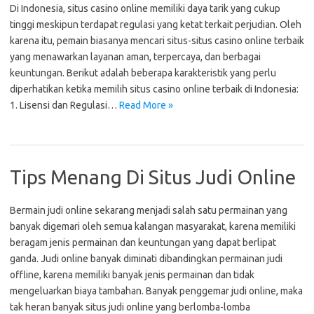
Di Indonesia, situs casino online memiliki daya tarik yang cukup
tinggi meskipun terdapat regulasi yang ketat terkait perjudian. Oleh
karena itu, pemain biasanya mencari situs-situs casino online terbaik
yang menawarkan layanan aman, terpercaya, dan berbagai
keuntungan. Berikut adalah beberapa karakteristik yang perlu
diperhatikan ketika memilih situs casino online terbaik di Indonesia:
1. Lisensi dan Regulasi…
Read More »
Tips Menang Di Situs Judi Online
Bermain judi online sekarang menjadi salah satu permainan yang
banyak digemari oleh semua kalangan masyarakat, karena memiliki
beragam jenis permainan dan keuntungan yang dapat berlipat
ganda. Judi online banyak diminati dibandingkan permainan judi
offline, karena memiliki banyak jenis permainan dan tidak
mengeluarkan biaya tambahan. Banyak penggemar judi online, maka
tak heran banyak situs judi online yang berlomba-lomba