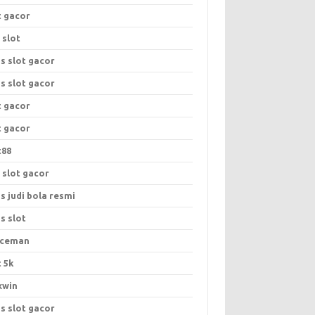
t gacor
 slot
us slot gacor
us slot gacor
t gacor
t gacor
t88
k slot gacor
us judi bola resmi
us slot
aceman
t 5k
xwin
us slot gacor