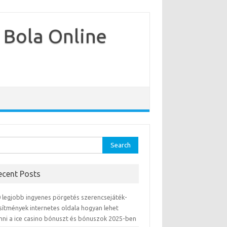
 Bola Online
rch
ecent Posts
0 legjobb ingyenes pörgetés szerencsejáték-
sítmények internetes oldala hogyan lehet
enni a ice casino bónuszt és bónuszok 2025-ben