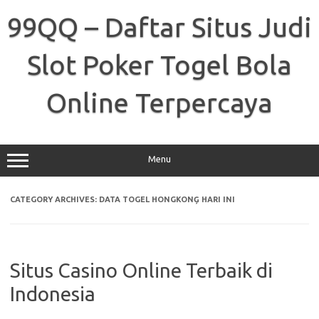
Skip
to
99QQ – Daftar Situs Judi
content
Slot Poker Togel Bola
Online Terpercaya
Menu
CATEGORY ARCHIVES:
DATA TOGEL HONGKONĢ HARI INI
Situs Casino Online Terbaik di
Indonesia