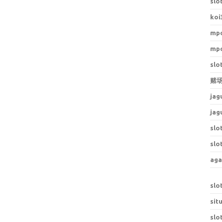
slo
koi
mpo
mp
slo
赌
jag
jag
slo
slo
aga
slo
sit
slo