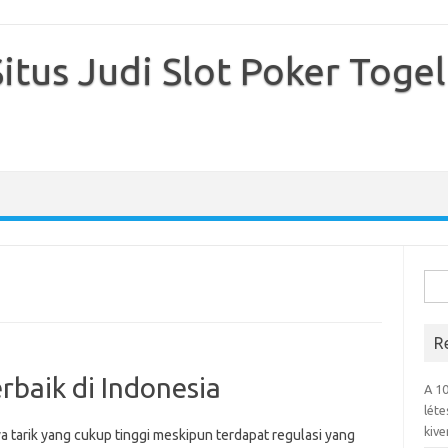
itus Judi Slot Poker Togel
Sea
for:
R
rbaik di Indonesia
A 1
léte
kiv
aya tarik yang cukup tinggi meskipun terdapat regulasi yang