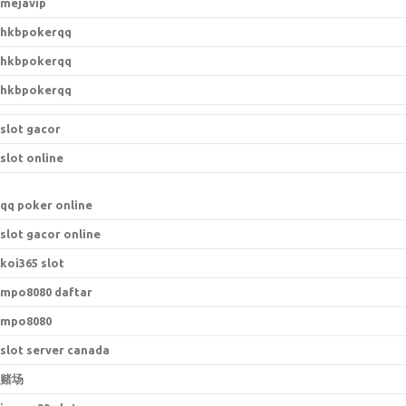
mejavip
hkbpokerqq
hkbpokerqq
hkbpokerqq
slot gacor
slot online
qq poker online
slot gacor online
koi365 slot
mpo8080 daftar
mpo8080
slot server canada
赌场