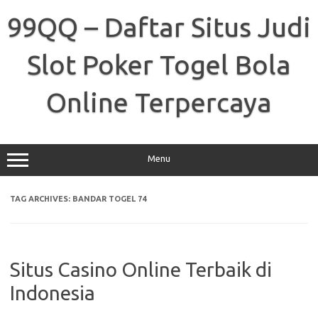
Skip
to
99QQ – Daftar Situs Judi
content
Slot Poker Togel Bola
Online Terpercaya
Menu
TAG ARCHIVES:
BANDAR TOGEL 74
Situs Casino Online Terbaik di
Indonesia