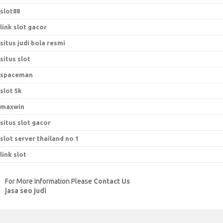
slot88
link slot gacor
situs judi bola resmi
situs slot
spaceman
slot 5k
maxwin
situs slot gacor
slot server thailand no 1
link slot
For More Information Please
Contact Us
jasa seo judi