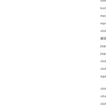
slo
koi
mpo
mp
slo
赌
jag
jag
slo
slo
aga
slo
sit
slo