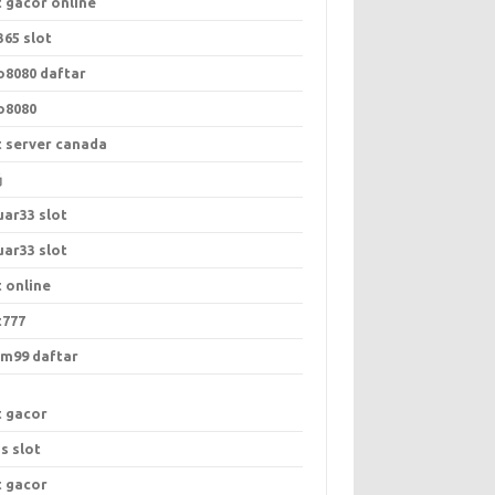
t gacor online
365 slot
8080 daftar
o8080
t server canada
场
uar33 slot
uar33 slot
t online
t777
m99 daftar
t gacor
us slot
t gacor