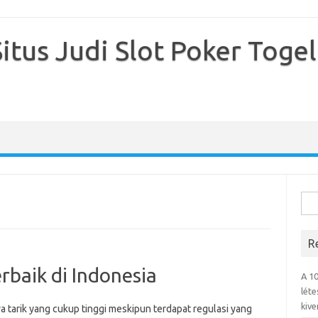
itus Judi Slot Poker Togel
Sea
for:
R
rbaik di Indonesia
A 1
léte
kiv
aya tarik yang cukup tinggi meskipun terdapat regulasi yang