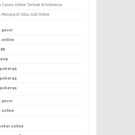
s Casino Online Terbaik di Indonesia
 Menang Di Situs Judi Online
t gacor
t online
t88
avip
bpokerqq
bpokerqq
bpokerqq
t gacor
t online
poker online