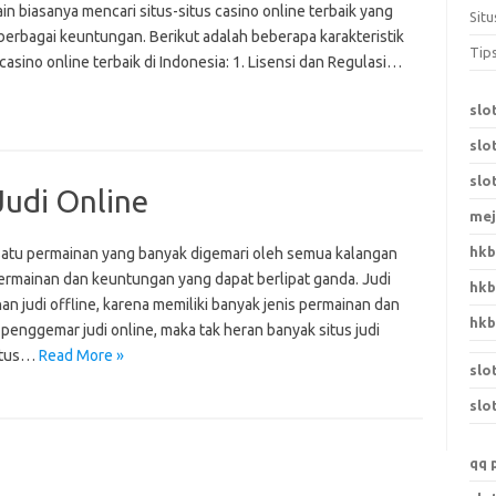
ain biasanya mencari situs-situs casino online terbaik yang
Situ
erbagai keuntungan. Berikut adalah beberapa karakteristik
Tips
casino online terbaik di Indonesia: 1. Lisensi dan Regulasi…
slo
slo
slo
Judi Online
mej
hk
 satu permainan yang banyak digemari oleh semua kalangan
permainan dan keuntungan yang dapat berlipat ganda. Judi
hk
n judi offline, karena memiliki banyak jenis permainan dan
hk
enggemar judi online, maka tak heran banyak situs judi
situs…
Read More »
slo
slo
qq 