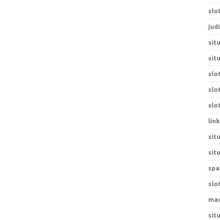
slo
judi
sit
sit
slo
slo
slo
lin
sit
sit
sp
slo
ma
sit