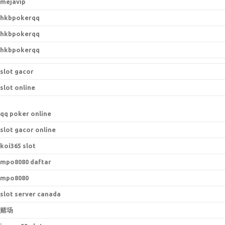
mejavip
hkbpokerqq
hkbpokerqq
hkbpokerqq
slot gacor
slot online
qq poker online
slot gacor online
koi365 slot
mpo8080 daftar
mpo8080
slot server canada
赌场