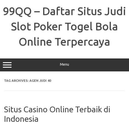
Skip
to
99QQ – Daftar Situs Judi
content
Slot Poker Togel Bola
Online Terpercaya
Menu
TAG ARCHIVES:
AGEN JUDI 40
Situs Casino Online Terbaik di
Indonesia