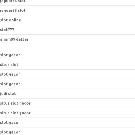
jaguar33 slot
jaguar33 slot
slot online
slot777
agam99 daftar
slot gacor
situs slot
slot gacor
slot gacor
judi slot
situs slot gacor
situs slot gacor
slot gacor
slot gacor