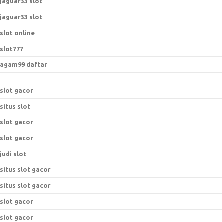
jaguar33 slot
jaguar33 slot
slot online
slot777
agam99 daftar
slot gacor
situs slot
slot gacor
slot gacor
judi slot
situs slot gacor
situs slot gacor
slot gacor
slot gacor