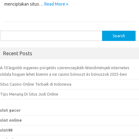
menciptakan situs…
Read More »
S
e
a
Recent Posts
r
c
A 10 legjobb ingyenes pörgetés szerencsejáték-létesítmények internetes
h
oldala hogyan lehet kivenni a ice casino bónuszt és bónuszok 2025-ben
f
Situs Casino Online Terbaik di Indonesia
o
r
Tips Menang Di Situs Judi Online
:
slot gacor
slot online
slot88