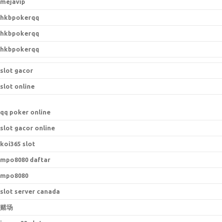
mejavip
hkbpokerqq
hkbpokerqq
hkbpokerqq
slot gacor
slot online
qq poker online
slot gacor online
koi365 slot
mpo8080 daftar
mpo8080
slot server canada
赌场