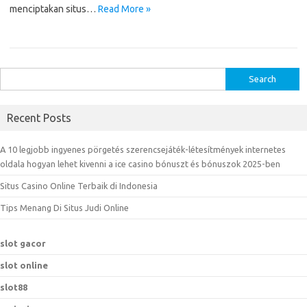
menciptakan situs…
Read More »
S
e
a
Recent Posts
r
c
A 10 legjobb ingyenes pörgetés szerencsejáték-létesítmények internetes
h
oldala hogyan lehet kivenni a ice casino bónuszt és bónuszok 2025-ben
f
Situs Casino Online Terbaik di Indonesia
o
r
Tips Menang Di Situs Judi Online
:
slot gacor
slot online
slot88