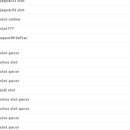
jaguar33 slot
jaguar33 slot
slot online
slot777
agam99 daftar
slot gacor
situs slot
slot gacor
slot gacor
judi slot
situs slot gacor
situs slot gacor
slot gacor
slot gacor