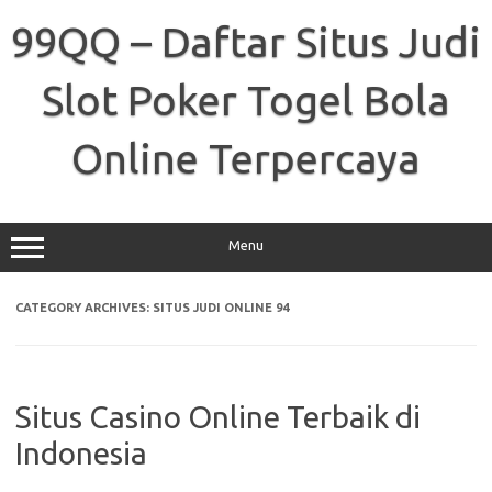
Skip
to
99QQ – Daftar Situs Judi
content
Slot Poker Togel Bola
Online Terpercaya
Menu
CATEGORY ARCHIVES:
SITUS JUDI ONLINE 94
Situs Casino Online Terbaik di
Indonesia