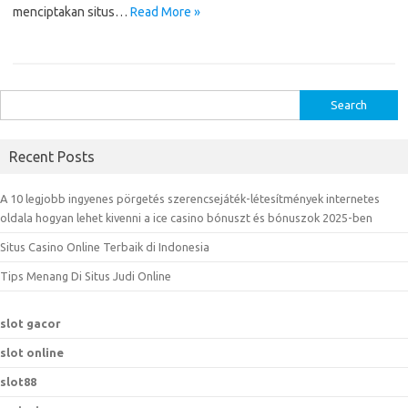
menciptakan situs…
Read More »
S
e
a
Recent Posts
r
c
A 10 legjobb ingyenes pörgetés szerencsejáték-létesítmények internetes
h
oldala hogyan lehet kivenni a ice casino bónuszt és bónuszok 2025-ben
f
Situs Casino Online Terbaik di Indonesia
o
r
Tips Menang Di Situs Judi Online
:
slot gacor
slot online
slot88