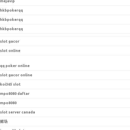
mejavip
hkbpokerqq
hkbpokerqq
hkbpokerqq
slot gacor
slot online
qq poker online
slot gacor online
koi365 slot
mpo8080 daftar
mpo8080
slot server canada
赌场