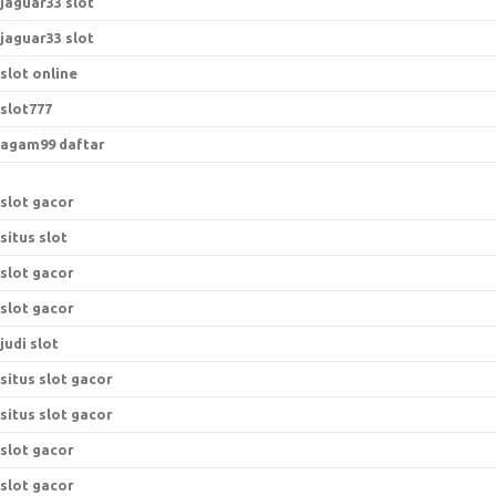
jaguar33 slot
jaguar33 slot
slot online
slot777
agam99 daftar
slot gacor
situs slot
slot gacor
slot gacor
judi slot
situs slot gacor
situs slot gacor
slot gacor
slot gacor