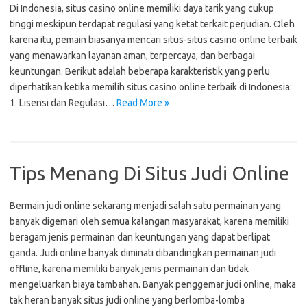
Di Indonesia, situs casino online memiliki daya tarik yang cukup
tinggi meskipun terdapat regulasi yang ketat terkait perjudian. Oleh
karena itu, pemain biasanya mencari situs-situs casino online terbaik
yang menawarkan layanan aman, terpercaya, dan berbagai
keuntungan. Berikut adalah beberapa karakteristik yang perlu
diperhatikan ketika memilih situs casino online terbaik di Indonesia:
1. Lisensi dan Regulasi…
Read More »
Tips Menang Di Situs Judi Online
Bermain judi online sekarang menjadi salah satu permainan yang
banyak digemari oleh semua kalangan masyarakat, karena memiliki
beragam jenis permainan dan keuntungan yang dapat berlipat
ganda. Judi online banyak diminati dibandingkan permainan judi
offline, karena memiliki banyak jenis permainan dan tidak
mengeluarkan biaya tambahan. Banyak penggemar judi online, maka
tak heran banyak situs judi online yang berlomba-lomba