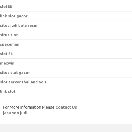
slot88
link slot gacor
situs judi bola resmi
situs slot
spaceman
slot 5k
maxwin
situs slot gacor
slot server thailand no 1
link slot
For More Information Please
Contact Us
jasa seo judi