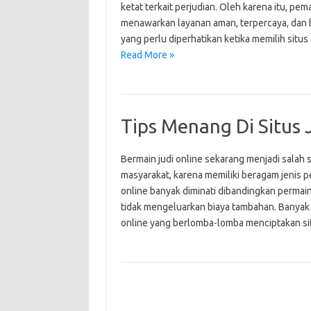
ketat terkait perjudian. Oleh karena itu, pem
menawarkan layanan aman, terpercaya, dan b
yang perlu diperhatikan ketika memilih situs 
Read More »
Tips Menang Di Situs 
Bermain judi online sekarang menjadi salah
masyarakat, karena memiliki beragam jenis 
online banyak diminati dibandingkan permaina
tidak mengeluarkan biaya tambahan. Banyak p
online yang berlomba-lomba menciptakan 