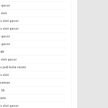
t gacor
 slot
us slot gacor
us slot gacor
t gacor
t gacor
t88
k slot gacor
us judi bola resmi
us slot
aceman
t 5k
xwin
us slot gacor