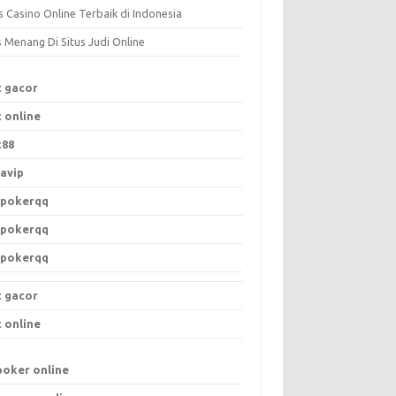
s Casino Online Terbaik di Indonesia
 Menang Di Situs Judi Online
t gacor
t online
t88
avip
bpokerqq
bpokerqq
bpokerqq
t gacor
t online
poker online