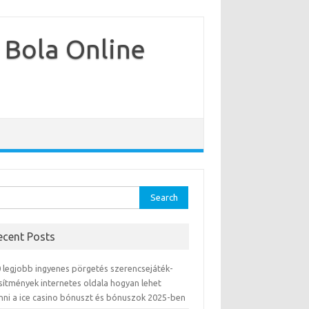
 Bola Online
rch
ecent Posts
0 legjobb ingyenes pörgetés szerencsejáték-
sítmények internetes oldala hogyan lehet
enni a ice casino bónuszt és bónuszok 2025-ben