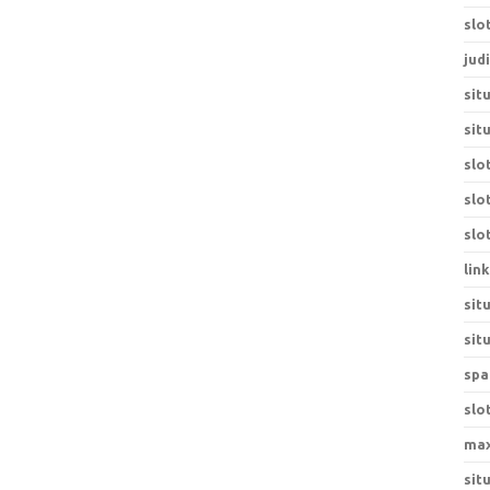
slo
judi
sit
sit
slo
slo
slo
lin
sit
sit
sp
slo
ma
sit