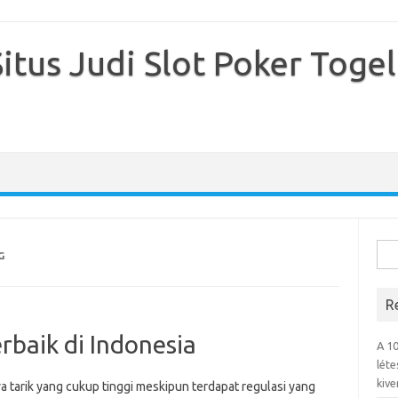
itus Judi Slot Poker Togel
Sea
G
for:
R
rbaik di Indonesia
A 1
léte
kiv
aya tarik yang cukup tinggi meskipun terdapat regulasi yang