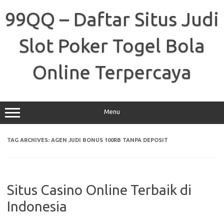
Skip
to
99QQ – Daftar Situs Judi
content
Slot Poker Togel Bola
Online Terpercaya
Menu
TAG ARCHIVES:
AGEN JUDI BONUS 100RB TANPA DEPOSIT
Situs Casino Online Terbaik di
Indonesia