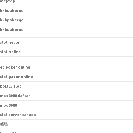
mejavip
hkbpokerqq
hkbpokerqq
hkbpokerqq
slot gacor
slot online
qq poker online
slot gacor online
koi365 slot
mpo8080 daftar
mpo8080
slot server canada
赌场