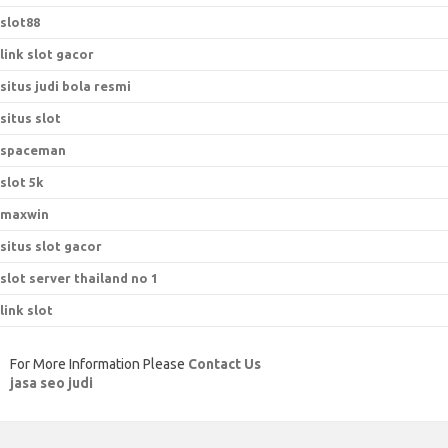
slot88
link slot gacor
situs judi bola resmi
situs slot
spaceman
slot 5k
maxwin
situs slot gacor
slot server thailand no 1
link slot
For More Information Please
Contact Us
jasa seo judi