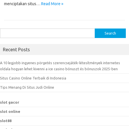
menciptakan situs…
Read More »
S
e
a
Recent Posts
r
c
A 10 legjobb ingyenes pörgetés szerencsejáték-létesítmények internetes
h
oldala hogyan lehet kivenni a ice casino bónuszt és bónuszok 2025-ben
f
Situs Casino Online Terbaik di Indonesia
o
r
Tips Menang Di Situs Judi Online
:
slot gacor
slot online
slot88