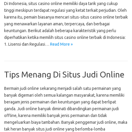
Di Indonesia, situs casino online memiliki daya tarik yang cukup
tinggi meskipun terdapat regulasi yang ketat terkait perjudian. Oleh
karena itu, pemain biasanya mencari situs-situs casino online terbaik
yang menawarkan layanan aman, terpercaya, dan berbagai
keuntungan. Berikut adalah beberapa karakteristik yang perlu
diperhatikan ketika memilih situs casino online terbaik di Indonesia:
1. Lisensi dan Regulasi…
Read More »
Tips Menang Di Situs Judi Online
Bermain judi online sekarang menjadi salah satu permainan yang
banyak digemari oleh semua kalangan masyarakat, karena memiliki
beragam jenis permainan dan keuntungan yang dapat berlipat
ganda. Judi online banyak diminati dibandingkan permainan judi
offline, karena memiliki banyak jenis permainan dan tidak
mengeluarkan biaya tambahan. Banyak penggemar judi online, maka
tak heran banyak situs judi online yang berlomba-lomba