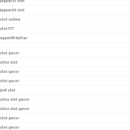
jaguar33 slot
jaguar33 slot
slot online
slot777
agam99 daftar
slot gacor
situs slot
slot gacor
slot gacor
judi slot
situs slot gacor
situs slot gacor
slot gacor
slot gacor