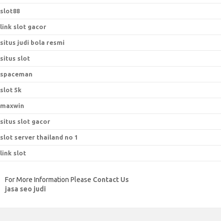
slot88
link slot gacor
situs judi bola resmi
situs slot
spaceman
slot 5k
maxwin
situs slot gacor
slot server thailand no 1
link slot
For More Information Please
Contact Us
jasa seo judi