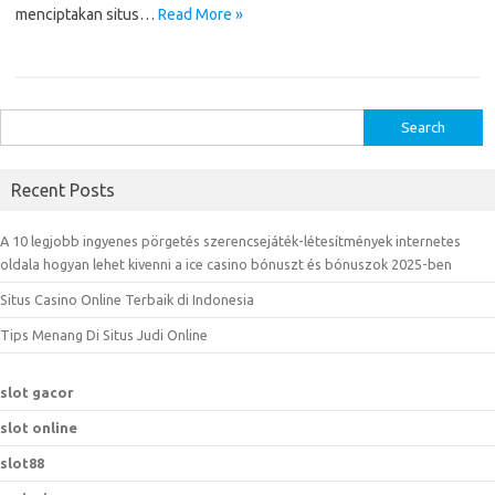
menciptakan situs…
Read More »
S
e
a
Recent Posts
r
c
A 10 legjobb ingyenes pörgetés szerencsejáték-létesítmények internetes
h
oldala hogyan lehet kivenni a ice casino bónuszt és bónuszok 2025-ben
f
Situs Casino Online Terbaik di Indonesia
o
r
Tips Menang Di Situs Judi Online
:
slot gacor
slot online
slot88