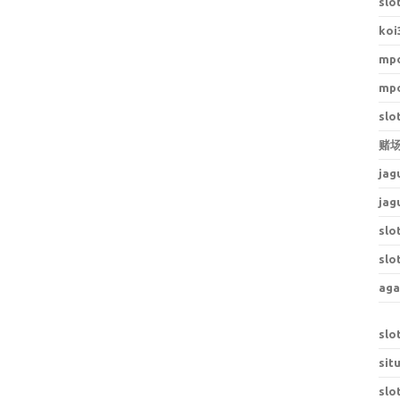
slo
koi
mpo
mp
slo
赌
jag
jag
slo
slo
aga
slo
sit
slo