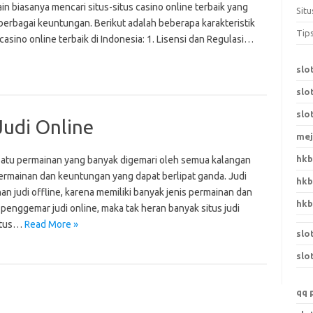
ain biasanya mencari situs-situs casino online terbaik yang
Situ
erbagai keuntungan. Berikut adalah beberapa karakteristik
Tips
casino online terbaik di Indonesia: 1. Lisensi dan Regulasi…
slo
slo
slo
Judi Online
mej
hk
 satu permainan yang banyak digemari oleh semua kalangan
permainan dan keuntungan yang dapat berlipat ganda. Judi
hk
n judi offline, karena memiliki banyak jenis permainan dan
hk
enggemar judi online, maka tak heran banyak situs judi
situs…
Read More »
slo
slo
qq 