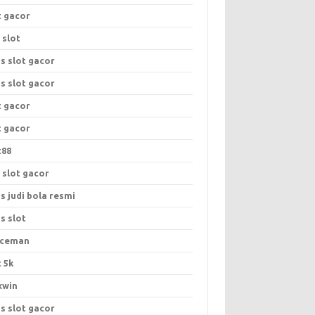
t gacor
 slot
us slot gacor
us slot gacor
t gacor
t gacor
t88
k slot gacor
us judi bola resmi
us slot
aceman
t 5k
xwin
us slot gacor