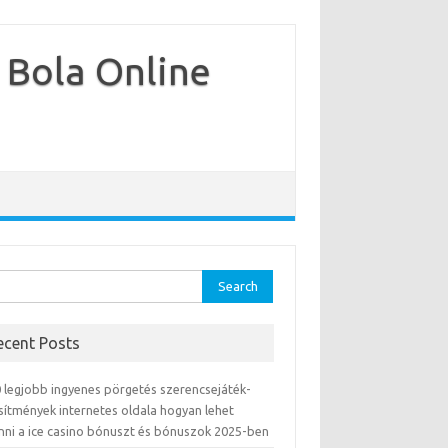
 Bola Online
rch
ecent Posts
0 legjobb ingyenes pörgetés szerencsejáték-
sítmények internetes oldala hogyan lehet
enni a ice casino bónuszt és bónuszok 2025-ben