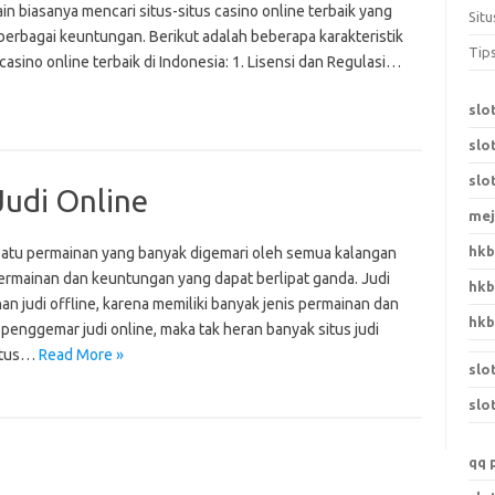
ain biasanya mencari situs-situs casino online terbaik yang
Situ
erbagai keuntungan. Berikut adalah beberapa karakteristik
Tips
casino online terbaik di Indonesia: 1. Lisensi dan Regulasi…
slo
slo
slo
Judi Online
mej
hk
 satu permainan yang banyak digemari oleh semua kalangan
permainan dan keuntungan yang dapat berlipat ganda. Judi
hk
n judi offline, karena memiliki banyak jenis permainan dan
hk
enggemar judi online, maka tak heran banyak situs judi
situs…
Read More »
slo
slo
qq 