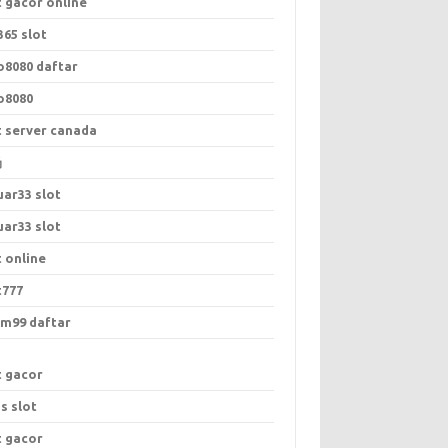
t gacor online
365 slot
8080 daftar
o8080
t server canada
场
uar33 slot
uar33 slot
t online
t777
m99 daftar
t gacor
us slot
t gacor