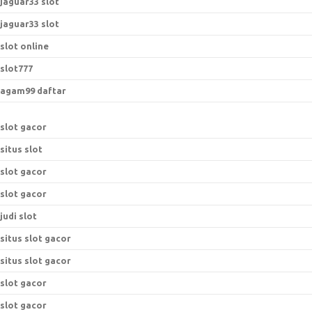
jaguar33 slot
jaguar33 slot
slot online
slot777
agam99 daftar
slot gacor
situs slot
slot gacor
slot gacor
judi slot
situs slot gacor
situs slot gacor
slot gacor
slot gacor