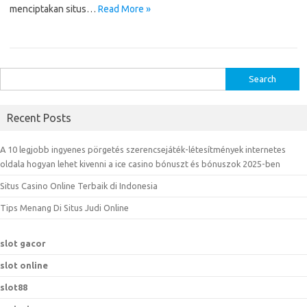
menciptakan situs…
Read More »
S
e
a
Recent Posts
r
c
A 10 legjobb ingyenes pörgetés szerencsejáték-létesítmények internetes
h
oldala hogyan lehet kivenni a ice casino bónuszt és bónuszok 2025-ben
f
Situs Casino Online Terbaik di Indonesia
o
r
Tips Menang Di Situs Judi Online
:
slot gacor
slot online
slot88