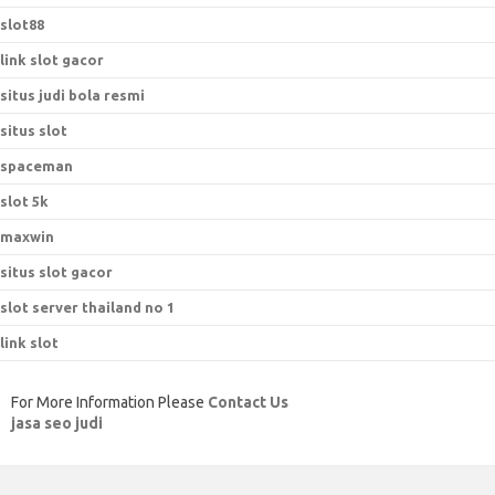
slot88
link slot gacor
situs judi bola resmi
situs slot
spaceman
slot 5k
maxwin
situs slot gacor
slot server thailand no 1
link slot
For More Information Please
Contact Us
jasa seo judi