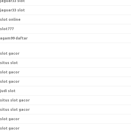
jaguar33 slot
jaguar33 slot
slot online
slot777
agam99 daftar
slot gacor
situs slot
slot gacor
slot gacor
judi slot
situs slot gacor
situs slot gacor
slot gacor
slot gacor