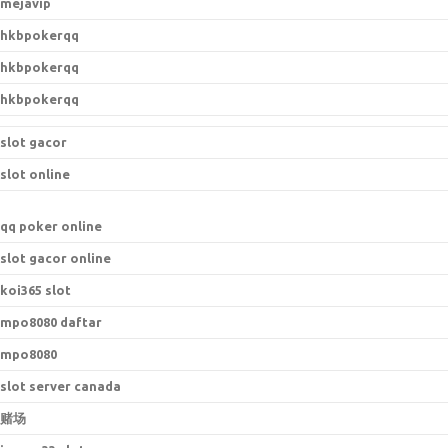
mejavip
hkbpokerqq
hkbpokerqq
hkbpokerqq
slot gacor
slot online
qq poker online
slot gacor online
koi365 slot
mpo8080 daftar
mpo8080
slot server canada
赌场