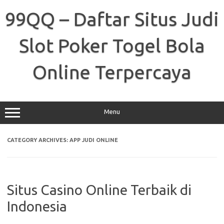
Skip
to
99QQ – Daftar Situs Judi
content
Slot Poker Togel Bola
Online Terpercaya
Menu
CATEGORY ARCHIVES:
APP JUDI ONLINE
Situs Casino Online Terbaik di
Indonesia