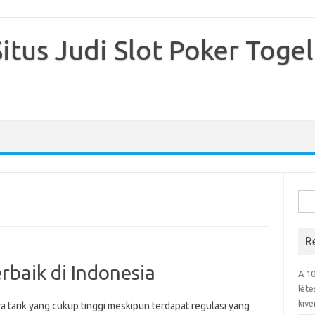
itus Judi Slot Poker Togel
Sea
for:
R
rbaik di Indonesia
A 1
léte
kiv
aya tarik yang cukup tinggi meskipun terdapat regulasi yang