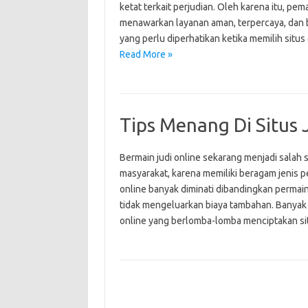
ketat terkait perjudian. Oleh karena itu, pem
menawarkan layanan aman, terpercaya, dan b
yang perlu diperhatikan ketika memilih situs 
Read More »
Tips Menang Di Situs 
Bermain judi online sekarang menjadi salah
masyarakat, karena memiliki beragam jenis 
online banyak diminati dibandingkan permaina
tidak mengeluarkan biaya tambahan. Banyak p
online yang berlomba-lomba menciptakan 