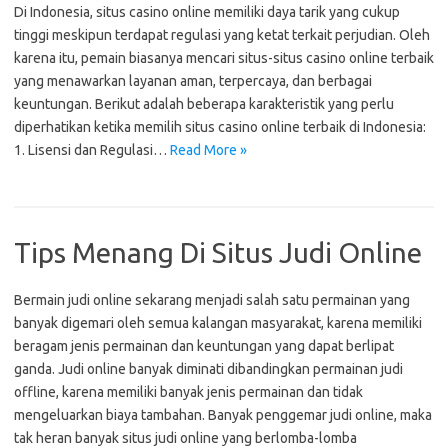
Di Indonesia, situs casino online memiliki daya tarik yang cukup
tinggi meskipun terdapat regulasi yang ketat terkait perjudian. Oleh
karena itu, pemain biasanya mencari situs-situs casino online terbaik
yang menawarkan layanan aman, terpercaya, dan berbagai
keuntungan. Berikut adalah beberapa karakteristik yang perlu
diperhatikan ketika memilih situs casino online terbaik di Indonesia:
1. Lisensi dan Regulasi…
Read More »
Tips Menang Di Situs Judi Online
Bermain judi online sekarang menjadi salah satu permainan yang
banyak digemari oleh semua kalangan masyarakat, karena memiliki
beragam jenis permainan dan keuntungan yang dapat berlipat
ganda. Judi online banyak diminati dibandingkan permainan judi
offline, karena memiliki banyak jenis permainan dan tidak
mengeluarkan biaya tambahan. Banyak penggemar judi online, maka
tak heran banyak situs judi online yang berlomba-lomba