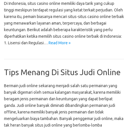
Di Indonesia, situs casino online memiliki daya tarik yang cukup
tinggi meskipun terdapat regulasi yang ketat terkait perjudian. Oleh
karena itu, pemain biasanya mencari situs-situs casino online terbaik
yang menawarkan layanan aman, terpercaya, dan berbagai
keuntungan. Berikut adalah beberapa karakteristik yang perlu
diperhatikan ketika memilih situs casino online terbaik di Indonesia:
1. Lisensi dan Regulasi…
Read More »
Tips Menang Di Situs Judi Online
Bermain judi online sekarang menjadi salah satu permainan yang
banyak digemari oleh semua kalangan masyarakat, karena memiliki
beragam jenis permainan dan keuntungan yang dapat berlipat
ganda. Judi online banyak diminati dibandingkan permainan judi
offline, karena memiliki banyak jenis permainan dan tidak
mengeluarkan biaya tambahan. Banyak penggemar judi online, maka
tak heran banyak situs judi online yang berlomba-lomba