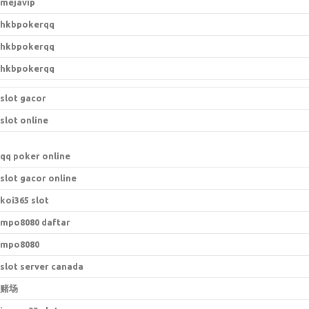
mejavip
hkbpokerqq
hkbpokerqq
hkbpokerqq
slot gacor
slot online
qq poker online
slot gacor online
koi365 slot
mpo8080 daftar
mpo8080
slot server canada
赌场