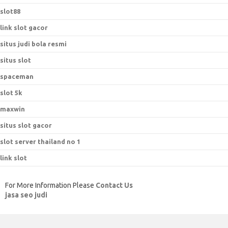
slot88
link slot gacor
situs judi bola resmi
situs slot
spaceman
slot 5k
maxwin
situs slot gacor
slot server thailand no 1
link slot
For More Information Please
Contact Us
jasa seo judi