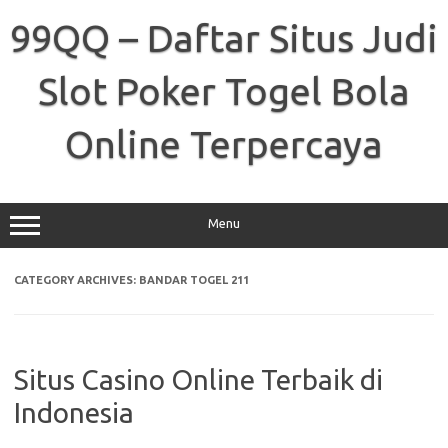
Skip
to
99QQ – Daftar Situs Judi
content
Slot Poker Togel Bola
Online Terpercaya
Menu
CATEGORY ARCHIVES:
BANDAR TOGEL 211
Situs Casino Online Terbaik di
Indonesia