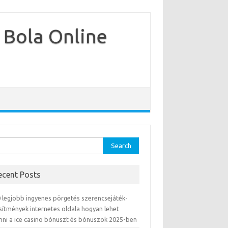
 Bola Online
rch
ecent Posts
0 legjobb ingyenes pörgetés szerencsejáték-
sítmények internetes oldala hogyan lehet
enni a ice casino bónuszt és bónuszok 2025-ben