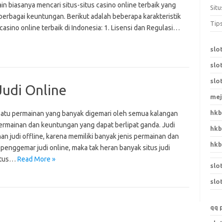
ain biasanya mencari situs-situs casino online terbaik yang
Situ
erbagai keuntungan. Berikut adalah beberapa karakteristik
Tips
casino online terbaik di Indonesia: 1. Lisensi dan Regulasi…
slo
slo
slo
Judi Online
mej
hk
 satu permainan yang banyak digemari oleh semua kalangan
permainan dan keuntungan yang dapat berlipat ganda. Judi
hk
n judi offline, karena memiliki banyak jenis permainan dan
hk
enggemar judi online, maka tak heran banyak situs judi
situs…
Read More »
slo
slo
qq 