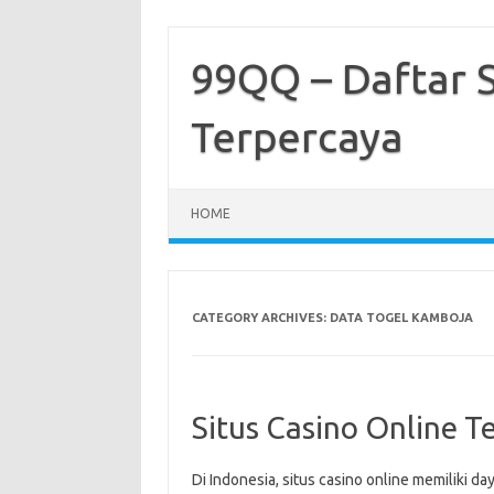
Skip
to
content
99QQ – Daftar S
Terpercaya
HOME
CATEGORY ARCHIVES:
DATA TOGEL KAMBOJA
Situs Casino Online Te
Di Indonesia, situs casino online memiliki d