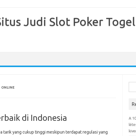
itus Judi Slot Poker Togel
Sea
I ONLINE
for:
R
rbaik di Indonesia
A 1
léte
kiv
aya tarik yang cukup tinggi meskipun terdapat regulasi yang