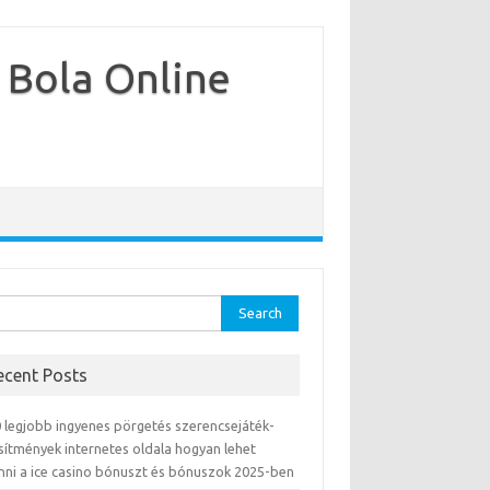
 Bola Online
rch
ecent Posts
0 legjobb ingyenes pörgetés szerencsejáték-
sítmények internetes oldala hogyan lehet
enni a ice casino bónuszt és bónuszok 2025-ben