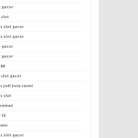
t gacor
 slot
us slot gacor
us slot gacor
t gacor
t gacor
t88
k slot gacor
us judi bola resmi
us slot
aceman
t 5k
xwin
us slot gacor