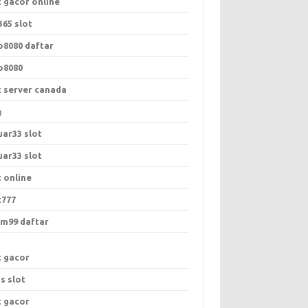
t gacor online
365 slot
8080 daftar
o8080
t server canada
场
uar33 slot
uar33 slot
t online
t777
m99 daftar
t gacor
us slot
t gacor