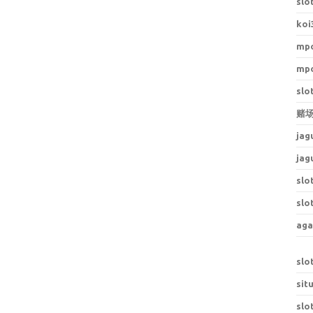
slo
koi
mpo
mp
slo
赌
jag
jag
slo
slo
aga
slo
sit
slo