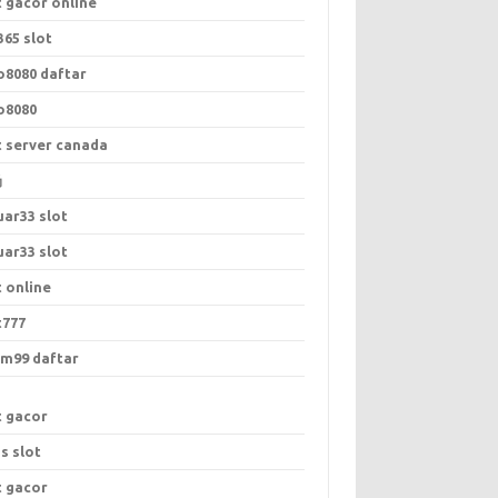
t gacor online
365 slot
8080 daftar
o8080
t server canada
场
uar33 slot
uar33 slot
t online
t777
m99 daftar
t gacor
us slot
t gacor