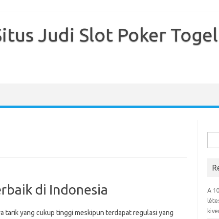
itus Judi Slot Poker Togel
Sea
for:
R
rbaik di Indonesia
A 1
léte
kiv
aya tarik yang cukup tinggi meskipun terdapat regulasi yang