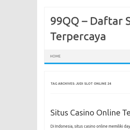
Skip
to
content
99QQ – Daftar S
Terpercaya
HOME
TAG ARCHIVES:
JUDI SLOT ONLINE 24
Situs Casino Online Te
Di Indonesia, situs casino online memiliki d