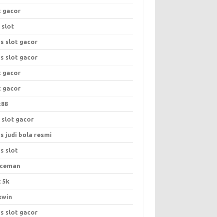
t gacor
 slot
us slot gacor
us slot gacor
t gacor
t gacor
t88
k slot gacor
us judi bola resmi
us slot
aceman
t 5k
xwin
us slot gacor