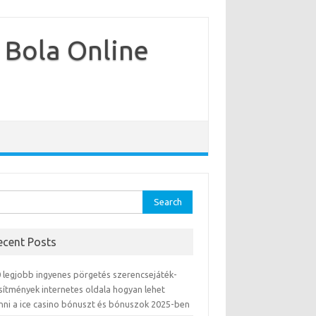
 Bola Online
rch
ecent Posts
0 legjobb ingyenes pörgetés szerencsejáték-
sítmények internetes oldala hogyan lehet
enni a ice casino bónuszt és bónuszok 2025-ben