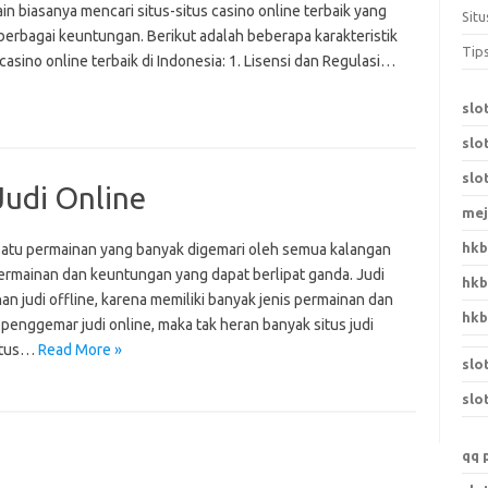
ain biasanya mencari situs-situs casino online terbaik yang
Situ
erbagai keuntungan. Berikut adalah beberapa karakteristik
Tips
casino online terbaik di Indonesia: 1. Lisensi dan Regulasi…
slo
slo
slo
Judi Online
mej
hk
 satu permainan yang banyak digemari oleh semua kalangan
permainan dan keuntungan yang dapat berlipat ganda. Judi
hk
n judi offline, karena memiliki banyak jenis permainan dan
hk
enggemar judi online, maka tak heran banyak situs judi
situs…
Read More »
slo
slo
qq 