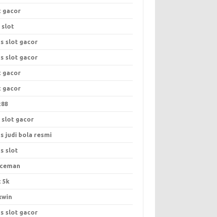
t gacor
 slot
us slot gacor
us slot gacor
t gacor
t gacor
t88
k slot gacor
us judi bola resmi
us slot
aceman
t 5k
xwin
us slot gacor