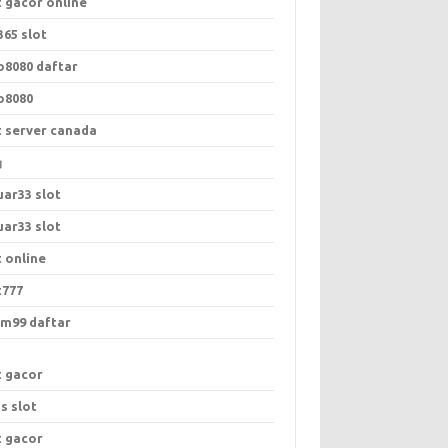
t gacor online
365 slot
8080 daftar
o8080
t server canada
场
uar33 slot
uar33 slot
t online
t777
m99 daftar
t gacor
us slot
t gacor