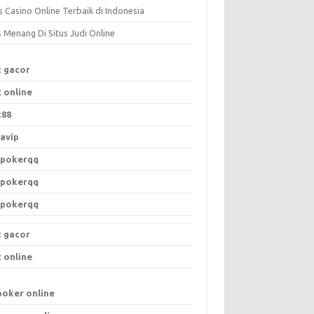
s Casino Online Terbaik di Indonesia
 Menang Di Situs Judi Online
t gacor
t online
t88
avip
bpokerqq
bpokerqq
bpokerqq
t gacor
t online
poker online