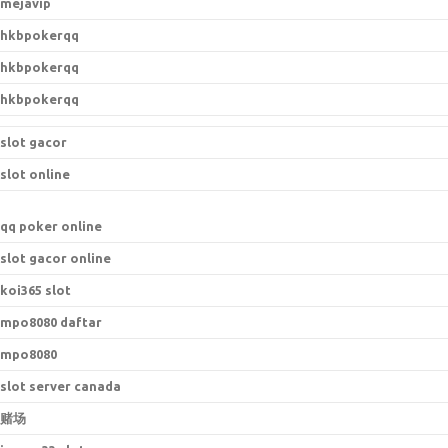
mejavip
hkbpokerqq
hkbpokerqq
hkbpokerqq
slot gacor
slot online
qq poker online
slot gacor online
koi365 slot
mpo8080 daftar
mpo8080
slot server canada
赌场