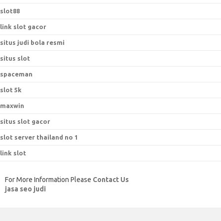
slot88
link slot gacor
situs judi bola resmi
situs slot
spaceman
slot 5k
maxwin
situs slot gacor
slot server thailand no 1
link slot
For More Information Please
Contact Us
jasa seo judi