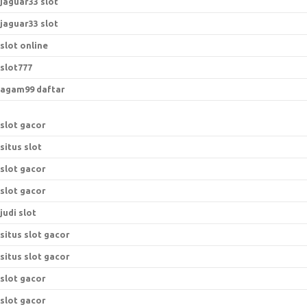
jaguar33 slot
jaguar33 slot
slot online
slot777
agam99 daftar
slot gacor
situs slot
slot gacor
slot gacor
judi slot
situs slot gacor
situs slot gacor
slot gacor
slot gacor