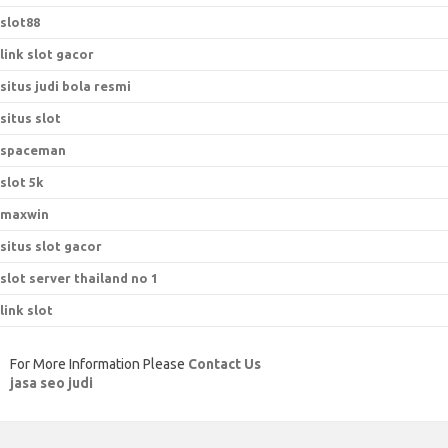
slot88
link slot gacor
situs judi bola resmi
situs slot
spaceman
slot 5k
maxwin
situs slot gacor
slot server thailand no 1
link slot
For More Information Please
Contact Us
jasa seo judi