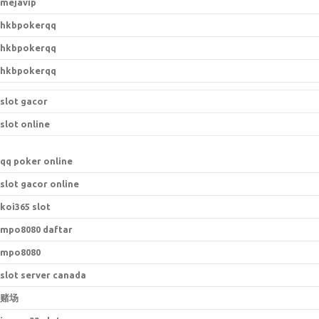
mejavip
hkbpokerqq
hkbpokerqq
hkbpokerqq
slot gacor
slot online
qq poker online
slot gacor online
koi365 slot
mpo8080 daftar
mpo8080
slot server canada
赌场