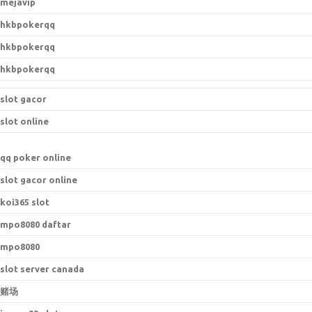
mejavip
hkbpokerqq
hkbpokerqq
hkbpokerqq
slot gacor
slot online
qq poker online
slot gacor online
koi365 slot
mpo8080 daftar
mpo8080
slot server canada
赌场