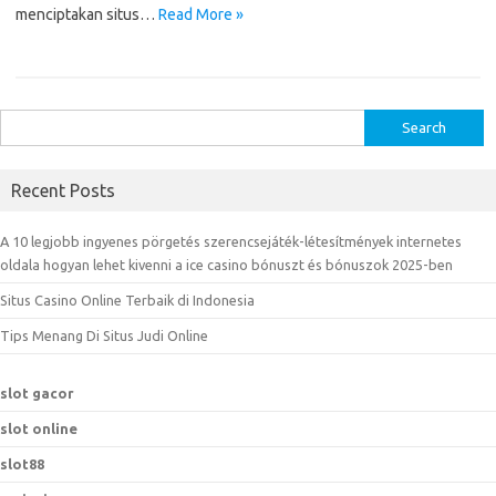
menciptakan situs…
Read More »
S
e
a
Recent Posts
r
c
A 10 legjobb ingyenes pörgetés szerencsejáték-létesítmények internetes
h
oldala hogyan lehet kivenni a ice casino bónuszt és bónuszok 2025-ben
f
Situs Casino Online Terbaik di Indonesia
o
r
Tips Menang Di Situs Judi Online
:
slot gacor
slot online
slot88