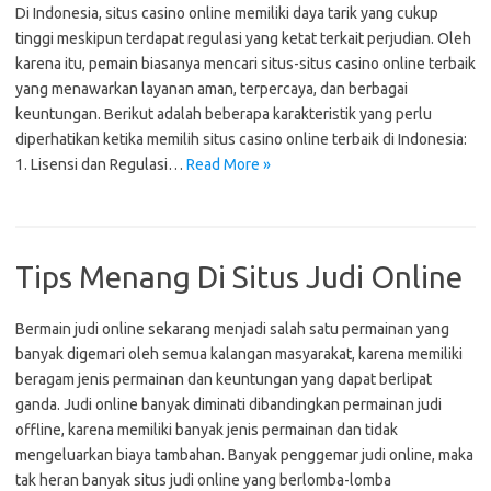
Di Indonesia, situs casino online memiliki daya tarik yang cukup
tinggi meskipun terdapat regulasi yang ketat terkait perjudian. Oleh
karena itu, pemain biasanya mencari situs-situs casino online terbaik
yang menawarkan layanan aman, terpercaya, dan berbagai
keuntungan. Berikut adalah beberapa karakteristik yang perlu
diperhatikan ketika memilih situs casino online terbaik di Indonesia:
1. Lisensi dan Regulasi…
Read More »
Tips Menang Di Situs Judi Online
Bermain judi online sekarang menjadi salah satu permainan yang
banyak digemari oleh semua kalangan masyarakat, karena memiliki
beragam jenis permainan dan keuntungan yang dapat berlipat
ganda. Judi online banyak diminati dibandingkan permainan judi
offline, karena memiliki banyak jenis permainan dan tidak
mengeluarkan biaya tambahan. Banyak penggemar judi online, maka
tak heran banyak situs judi online yang berlomba-lomba