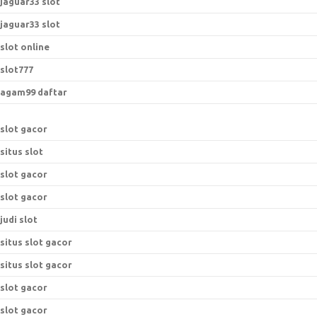
jaguar33 slot
jaguar33 slot
slot online
slot777
agam99 daftar
slot gacor
situs slot
slot gacor
slot gacor
judi slot
situs slot gacor
situs slot gacor
slot gacor
slot gacor