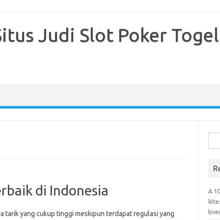
itus Judi Slot Poker Togel
Sea
for:
R
rbaik di Indonesia
A 1
léte
kiv
aya tarik yang cukup tinggi meskipun terdapat regulasi yang