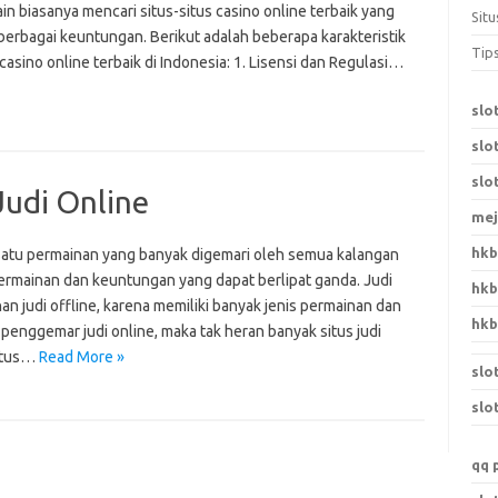
ain biasanya mencari situs-situs casino online terbaik yang
Situ
erbagai keuntungan. Berikut adalah beberapa karakteristik
Tips
casino online terbaik di Indonesia: 1. Lisensi dan Regulasi…
slo
slo
slo
Judi Online
mej
hk
 satu permainan yang banyak digemari oleh semua kalangan
permainan dan keuntungan yang dapat berlipat ganda. Judi
hk
n judi offline, karena memiliki banyak jenis permainan dan
hk
enggemar judi online, maka tak heran banyak situs judi
situs…
Read More »
slo
slo
qq 