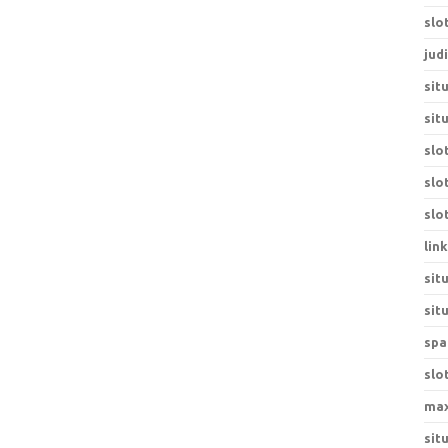
slo
judi
sit
sit
slo
slo
slo
lin
sit
sit
sp
slo
ma
sit