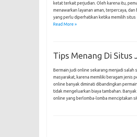
ketat terkait perjudian. Oleh karena itu, pem
menawarkan layanan aman, terpercaya, dan b
yang perlu diperhatikan ketika memilih situs 
Read More »
Tips Menang Di Situs 
Bermain judi online sekarang menjadi salah
masyarakat, karena memiliki beragam jenis 
online banyak diminati dibandingkan permaina
tidak mengeluarkan biaya tambahan. Banyak p
online yang berlomba-lomba menciptakan 