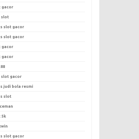
t gacor
 slot
us slot gacor
us slot gacor
t gacor
t gacor
t88
k slot gacor
us judi bola resmi
us slot
aceman
t 5k
xwin
us slot gacor