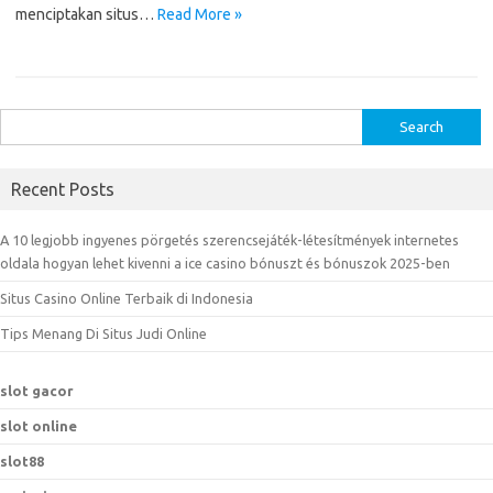
menciptakan situs…
Read More »
S
e
a
Recent Posts
r
c
A 10 legjobb ingyenes pörgetés szerencsejáték-létesítmények internetes
h
oldala hogyan lehet kivenni a ice casino bónuszt és bónuszok 2025-ben
f
Situs Casino Online Terbaik di Indonesia
o
r
Tips Menang Di Situs Judi Online
:
slot gacor
slot online
slot88