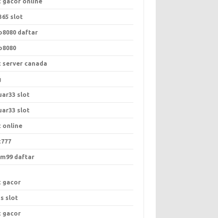
t gacor online
365 slot
8080 daftar
o8080
t server canada
场
uar33 slot
uar33 slot
t online
t777
m99 daftar
t gacor
us slot
t gacor