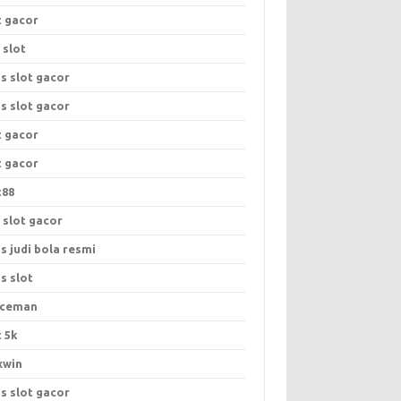
t gacor
 slot
us slot gacor
us slot gacor
t gacor
t gacor
t88
k slot gacor
us judi bola resmi
us slot
aceman
t 5k
xwin
us slot gacor