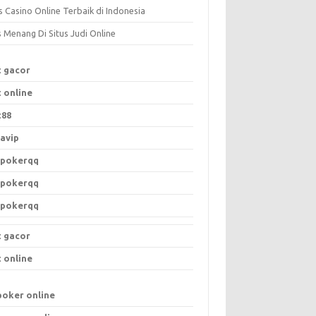
s Casino Online Terbaik di Indonesia
 Menang Di Situs Judi Online
t gacor
t online
t88
avip
bpokerqq
bpokerqq
bpokerqq
t gacor
t online
poker online