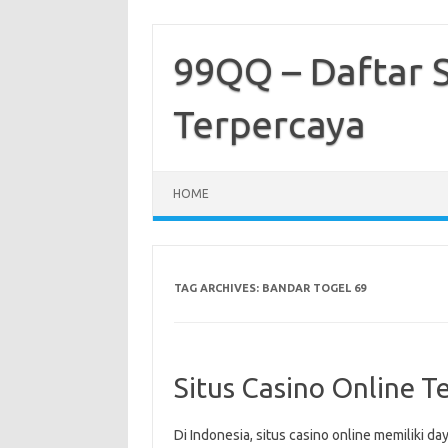
Skip
to
content
99QQ – Daftar S
Terpercaya
HOME
TAG ARCHIVES:
BANDAR TOGEL 69
Situs Casino Online Te
Di Indonesia, situs casino online memiliki d