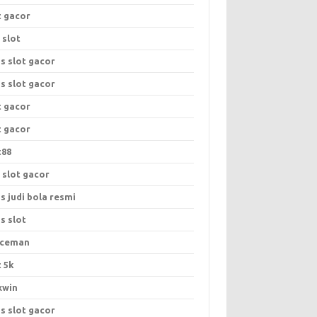
t gacor
 slot
us slot gacor
us slot gacor
t gacor
t gacor
t88
k slot gacor
us judi bola resmi
us slot
aceman
t 5k
xwin
us slot gacor