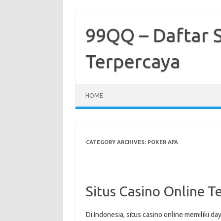
Skip
to
content
99QQ – Daftar S
Terpercaya
HOME
CATEGORY ARCHIVES:
POKER AFA
Situs Casino Online Te
Di Indonesia, situs casino online memiliki d