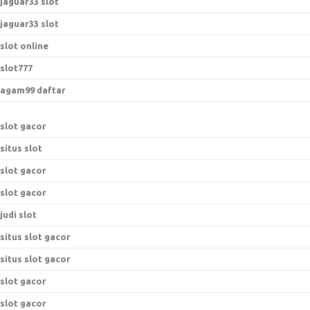
jaguar33 slot
jaguar33 slot
slot online
slot777
agam99 daftar
slot gacor
situs slot
slot gacor
slot gacor
judi slot
situs slot gacor
situs slot gacor
slot gacor
slot gacor