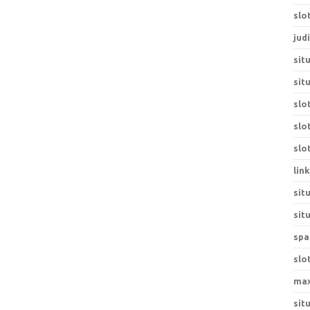
slo
judi
sit
sit
slo
slo
slo
lin
sit
sit
sp
slo
ma
sit