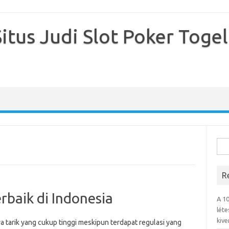
itus Judi Slot Poker Togel
Sea
for:
R
rbaik di Indonesia
A 1
léte
kiv
aya tarik yang cukup tinggi meskipun terdapat regulasi yang