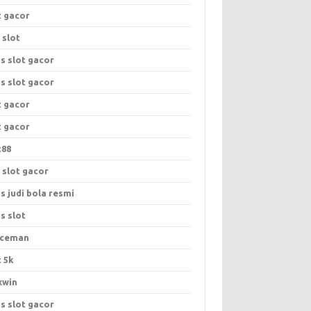
t gacor
 slot
us slot gacor
us slot gacor
t gacor
t gacor
t88
k slot gacor
us judi bola resmi
us slot
aceman
t 5k
xwin
us slot gacor