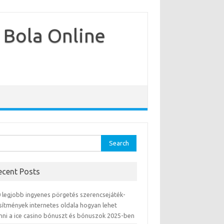
 Bola Online
rch
ecent Posts
0 legjobb ingyenes pörgetés szerencsejáték-
sítmények internetes oldala hogyan lehet
enni a ice casino bónuszt és bónuszok 2025-ben