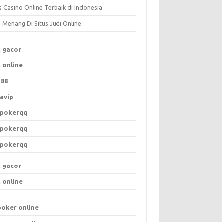
s Casino Online Terbaik di Indonesia
 Menang Di Situs Judi Online
t gacor
t online
t88
avip
bpokerqq
bpokerqq
bpokerqq
t gacor
t online
poker online