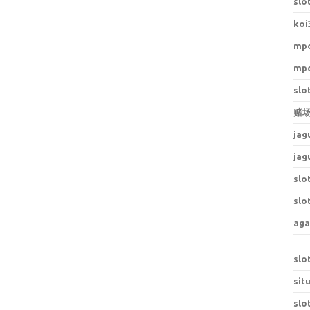
slo
koi
mpo
mp
slo
赌
jag
jag
slo
slo
aga
slo
sit
slo