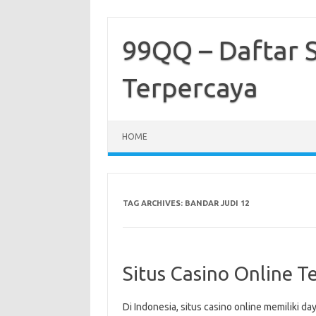
Skip
to
content
99QQ – Daftar S
Terpercaya
HOME
TAG ARCHIVES:
BANDAR JUDI 12
Situs Casino Online Te
Di Indonesia, situs casino online memiliki d