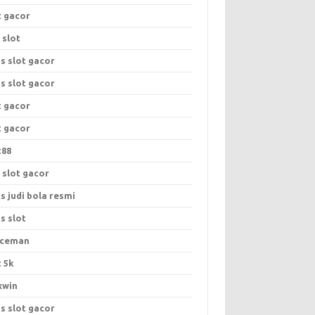
t gacor
 slot
us slot gacor
us slot gacor
t gacor
t gacor
t88
k slot gacor
us judi bola resmi
us slot
aceman
t 5k
xwin
us slot gacor