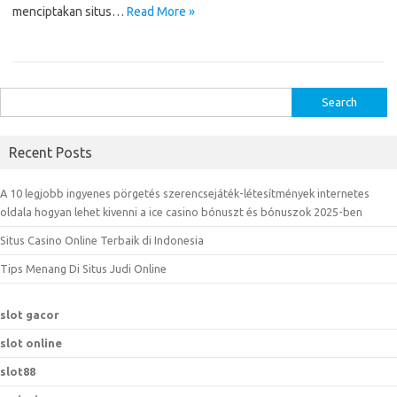
menciptakan situs…
Read More »
S
e
a
Recent Posts
r
c
A 10 legjobb ingyenes pörgetés szerencsejáték-létesítmények internetes
h
oldala hogyan lehet kivenni a ice casino bónuszt és bónuszok 2025-ben
f
Situs Casino Online Terbaik di Indonesia
o
r
Tips Menang Di Situs Judi Online
:
slot gacor
slot online
slot88