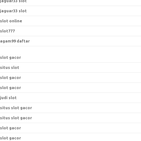
jaguar33 slot
jaguar33 slot
slot online
slot777
agam99 daftar
slot gacor
situs slot
slot gacor
slot gacor
judi slot
situs slot gacor
situs slot gacor
slot gacor
slot gacor