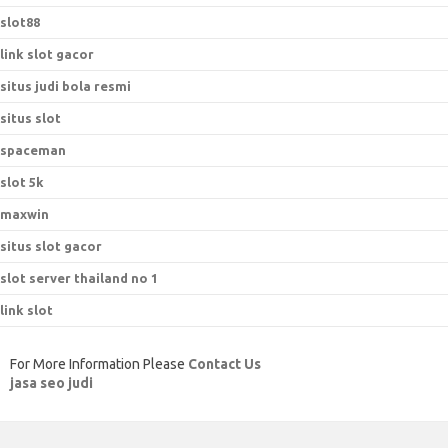
slot88
link slot gacor
situs judi bola resmi
situs slot
spaceman
slot 5k
maxwin
situs slot gacor
slot server thailand no 1
link slot
For More Information Please
Contact Us
jasa seo judi