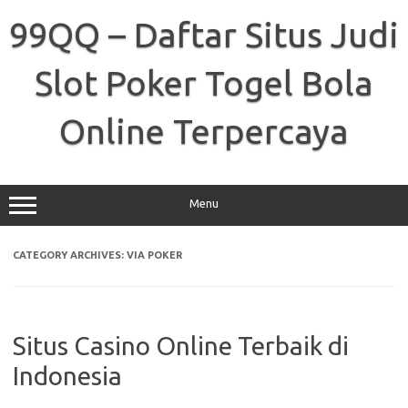
Skip
to
99QQ – Daftar Situs Judi
content
Slot Poker Togel Bola
Online Terpercaya
Menu
CATEGORY ARCHIVES:
VIA POKER
Situs Casino Online Terbaik di
Indonesia