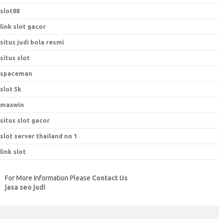
slot88
link slot gacor
situs judi bola resmi
situs slot
spaceman
slot 5k
maxwin
situs slot gacor
slot server thailand no 1
link slot
For More Information Please
Contact Us
jasa seo judi