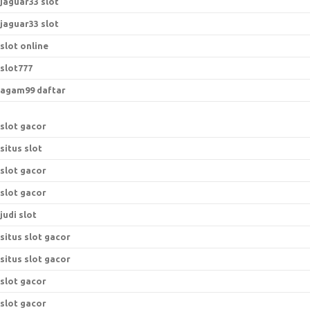
jaguar33 slot
jaguar33 slot
slot online
slot777
agam99 daftar
slot gacor
situs slot
slot gacor
slot gacor
judi slot
situs slot gacor
situs slot gacor
slot gacor
slot gacor