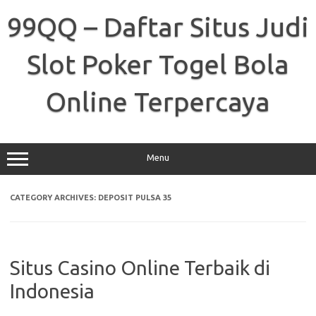
Skip
to
99QQ – Daftar Situs Judi
content
Slot Poker Togel Bola
Online Terpercaya
Menu
CATEGORY ARCHIVES:
DEPOSIT PULSA 35
Situs Casino Online Terbaik di
Indonesia