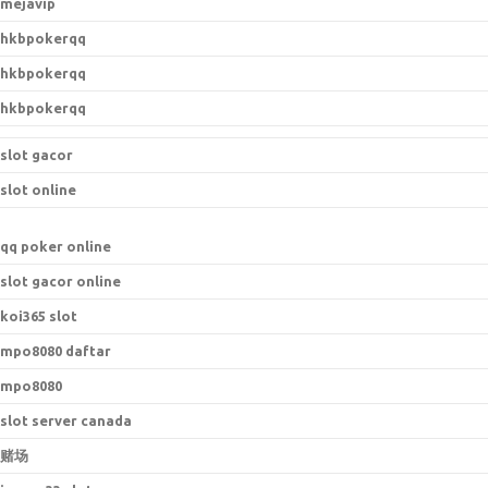
mejavip
hkbpokerqq
hkbpokerqq
hkbpokerqq
slot gacor
slot online
qq poker online
slot gacor online
koi365 slot
mpo8080 daftar
mpo8080
slot server canada
赌场