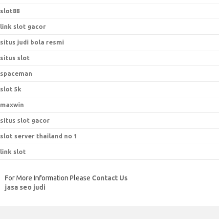
slot88
link slot gacor
situs judi bola resmi
situs slot
spaceman
slot 5k
maxwin
situs slot gacor
slot server thailand no 1
link slot
For More Information Please
Contact Us
jasa seo judi