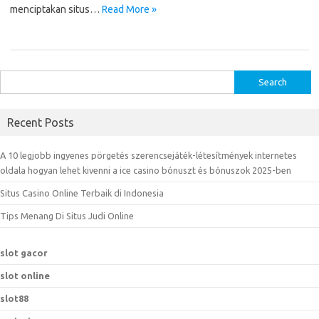
menciptakan situs…
Read More »
S
e
a
Recent Posts
r
c
A 10 legjobb ingyenes pörgetés szerencsejáték-létesítmények internetes
h
oldala hogyan lehet kivenni a ice casino bónuszt és bónuszok 2025-ben
f
Situs Casino Online Terbaik di Indonesia
o
r
Tips Menang Di Situs Judi Online
:
slot gacor
slot online
slot88