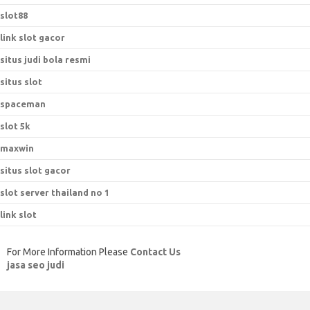
slot88
link slot gacor
situs judi bola resmi
situs slot
spaceman
slot 5k
maxwin
situs slot gacor
slot server thailand no 1
link slot
For More Information Please
Contact Us
jasa seo judi