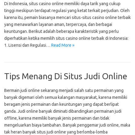
Di Indonesia, situs casino online memiliki daya tarik yang cukup
tinggi meskipun terdapat regulasi yang ketat terkait perjudian. Oleh
karena itu, pemain biasanya mencari situs-situs casino online terbaik
yang menawarkan layanan aman, terpercaya, dan berbagai
keuntungan. Berikut adalah beberapa karakteristik yang perlu
diperhatikan ketika memilih situs casino online terbaik di Indonesia:
1. Lisensi dan Regulasi…
Read More »
Tips Menang Di Situs Judi Online
Bermain judi online sekarang menjadi salah satu permainan yang
banyak digemari oleh semua kalangan masyarakat, karena memiliki
beragam jenis permainan dan keuntungan yang dapat berlipat
ganda. Judi online banyak diminati dibandingkan permainan judi
offline, karena memiliki banyak jenis permainan dan tidak
mengeluarkan biaya tambahan. Banyak penggemar judi online, maka
tak heran banyak situs judi online yang berlomba-lomba