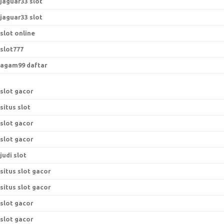
jaguar33 slot
jaguar33 slot
slot online
slot777
agam99 daftar
slot gacor
situs slot
slot gacor
slot gacor
judi slot
situs slot gacor
situs slot gacor
slot gacor
slot gacor