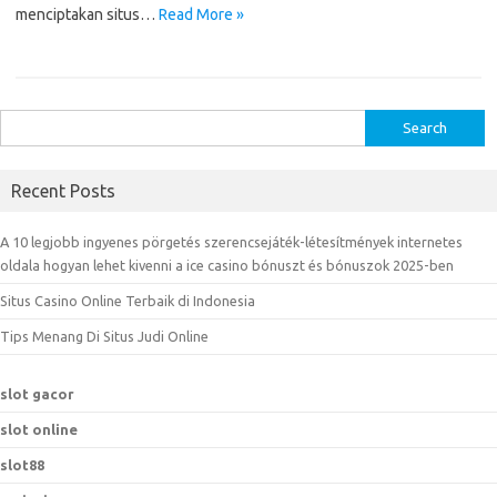
menciptakan situs…
Read More »
S
e
a
Recent Posts
r
c
A 10 legjobb ingyenes pörgetés szerencsejáték-létesítmények internetes
h
oldala hogyan lehet kivenni a ice casino bónuszt és bónuszok 2025-ben
f
Situs Casino Online Terbaik di Indonesia
o
r
Tips Menang Di Situs Judi Online
:
slot gacor
slot online
slot88