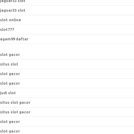
jaguar33 slot
jaguar33 slot
slot online
slot777
agam99 daftar
slot gacor
situs slot
slot gacor
slot gacor
judi slot
situs slot gacor
situs slot gacor
slot gacor
slot gacor