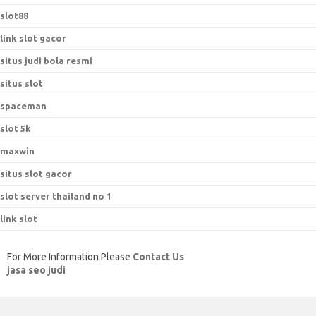
slot88
link slot gacor
situs judi bola resmi
situs slot
spaceman
slot 5k
maxwin
situs slot gacor
slot server thailand no 1
link slot
For More Information Please
Contact Us
jasa seo judi